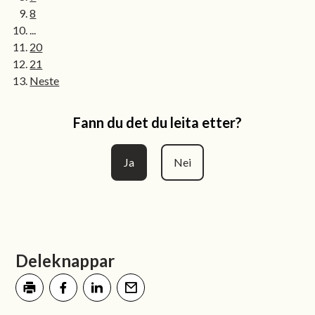
8
...
20
21
Neste
Fann du det du leita etter?
Ja
Nei
Deleknappar
Skriv ut
Del på Facebook
Del på LinkedIn
Tips en venn