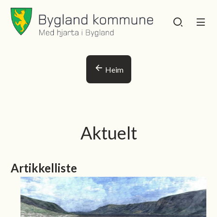
Bygland kommune
Bygland kommu
Du er her:
Heim
Aktuelt
Artikkelliste