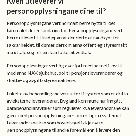
Kven utleverer vi
personopplysningane dine til?
Personopplysningane vert normalt berre nytta til det
føremålet dei er samla inn for. Personopplysningane vert
berre utlevert til tredjepartar der dette er naudsynt for
saksarbeidet, til dømes dersom anna offentleg styresmakt
må uttale seg før ein kan fatte eit vedtak.
Personopplysningar vert òg overført med heimel i lov til
med anna NAV, sjukehus, politi, pensjonsleverandørar og
skatte- og avgiftsstyresmaktene.
Enkelte av behandlingane vert utført i system som er drifta
av eksterne leverandørar. Bygland kommune har inngått
databehandlaravtaler som regulerer kva leverandørane kan
gjere med personopplysningane som er lagra i systemet.
Leverandørane kan som hovudregel ikkje nytte
personopplysningane til andre føremål enn å levere den