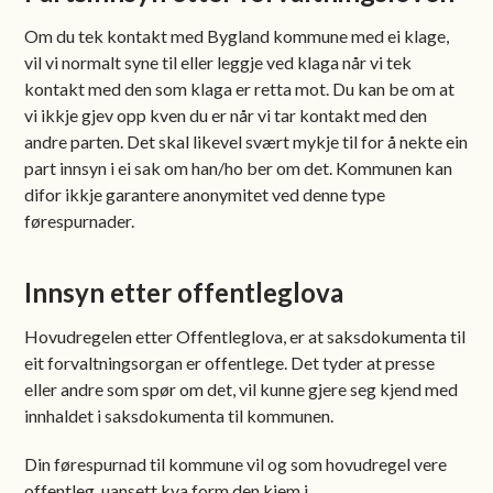
Om du tek kontakt med Bygland kommune med ei klage,
vil vi normalt syne til eller leggje ved klaga når vi tek
kontakt med den som klaga er retta mot. Du kan be om at
vi ikkje gjev opp kven du er når vi tar kontakt med den
andre parten. Det skal likevel svært mykje til for å nekte ein
part innsyn i ei sak om han/ho ber om det. Kommunen kan
difor ikkje garantere anonymitet ved denne type
førespurnader.
Innsyn etter offentleglova
Hovudregelen etter Offentleglova, er at saksdokumenta til
eit forvaltningsorgan er offentlege. Det tyder at presse
eller andre som spør om det, vil kunne gjere seg kjend med
innhaldet i saksdokumenta til kommunen.
Din førespurnad til kommune vil og som hovudregel vere
offentleg, uansett kva form den kjem i.