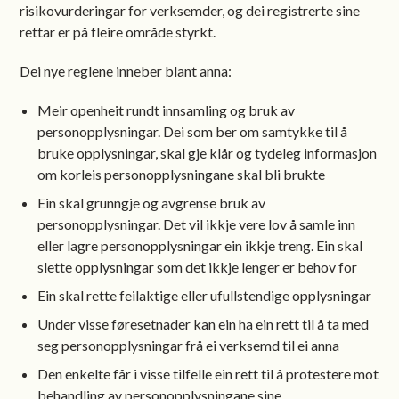
risikovurderingar for verksemder, og dei registrerte sine
rettar er på fleire område styrkt.
Dei nye reglene inneber blant anna:
Meir openheit rundt innsamling og bruk av
personopplysningar. Dei som ber om samtykke til å
bruke opplysningar, skal gje klår og tydeleg informasjon
om korleis personopplysningane skal bli brukte
Ein skal grunngje og avgrense bruk av
personopplysningar. Det vil ikkje vere lov å samle inn
eller lagre personopplysningar ein ikkje treng. Ein skal
slette opplysningar som det ikkje lenger er behov for
Ein skal rette feilaktige eller ufullstendige opplysningar
Under visse føresetnader kan ein ha ein rett til å ta med
seg personopplysningar frå ei verksemd til ei anna
Den enkelte får i visse tilfelle ein rett til å protestere mot
behandling av personopplysningane sine