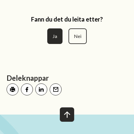
Fann du det du leita etter?
Ja
Nei
Deleknappar
Skriv ut
Del på Facebook
Del på LinkedIn
Tips en venn