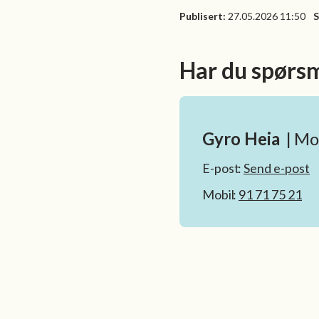
Publisert
27.05.2026 11:50
S
Har du spørs
Gyro Heia
Mog
E-post
Send e-post
Mobil
91 71 75 21