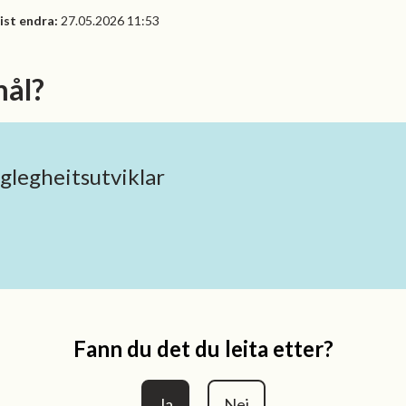
ist endra
27.05.2026 11:53
mål?
legheitsutviklar
Fann du det du leita etter?
Ja
Nei