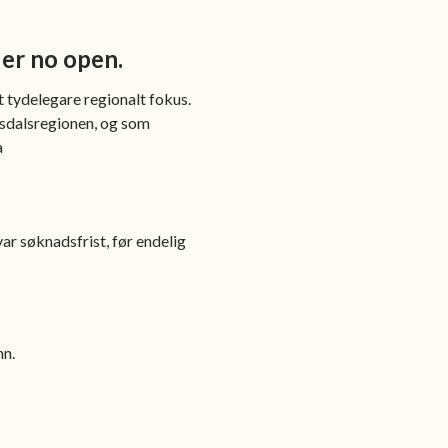
er no open.
 tydelegare regionalt fokus.
tesdalsregionen, og som
a
ar søknadsfrist, før endelig
nn.