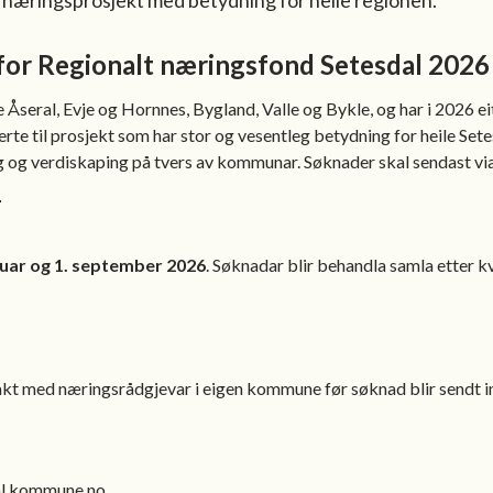
l næringsprosjekt med betydning for heile regionen.
or Regionalt næringsfond Setesdal 2026 
eral, Evje og Hornnes, Bygland, Valle og Bykle, og har i 2026 eit
terte til prosjekt som har stor og vesentleg betydning for heile Se
ing og verdiskaping på tvers av kommunar. Søknader skal sendast vi
ruar og 1. september 2026
. Søknadar blir behandla samla etter kv
ntakt med næringsrådgjevar i eigen kommune før søknad blir sendt i
al.kommune.no