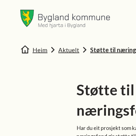
Bygland kommune
Bygland 
Du er her:
Heim
Aktuelt
Støtte til nærin
Støtte ti
nærings
Har du eit prosjekt som ka