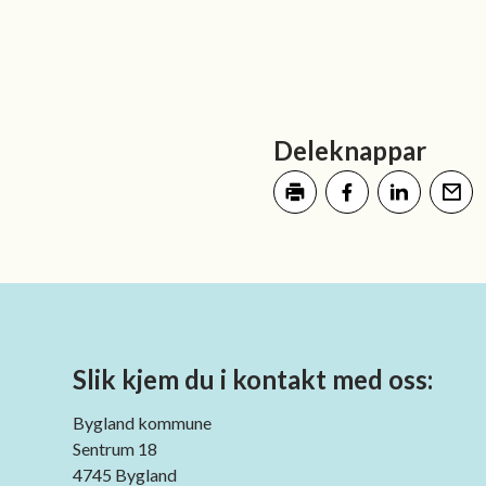
Deleknappar
Skriv ut
Del på Facebook
Del på LinkedI
Tips en
Slik kjem du i kontakt med oss:
Bygland kommune
Sentrum 18
4745 Bygland