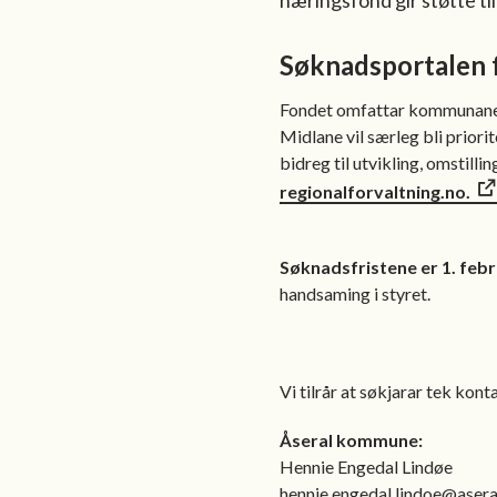
næringsfond gir støtte ti
Søknadsportalen f
Fondet omfattar kommunane Ås
Midlane vil særleg bli priori
bidreg til utvikling, omstill
regionalforvaltning.no.
Søknadsfristene er 1. feb
handsaming i styret.
Vi tilrår at søkjarar tek ko
Åseral kommune:
Hennie Engedal Lindøe
hennie.engedal.lindoe@aser