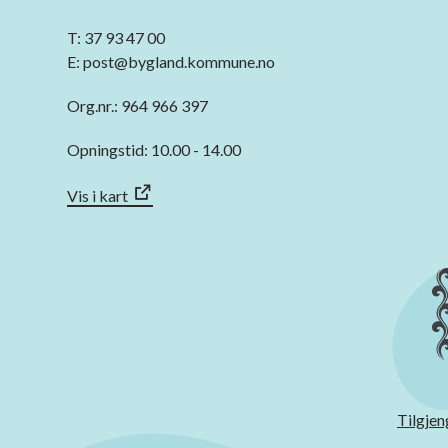
T: 37 93 47 00
E: post@bygland.kommune.no
Org.nr.: 964 966 397
Opningstid: 10.00 - 14.00
Vis i kart
Tilgjen