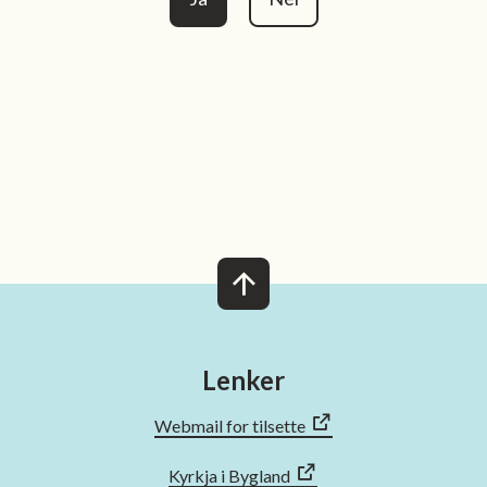
n
 venn
Lenker
Webmail for tilsette
Kyrkja i Bygland