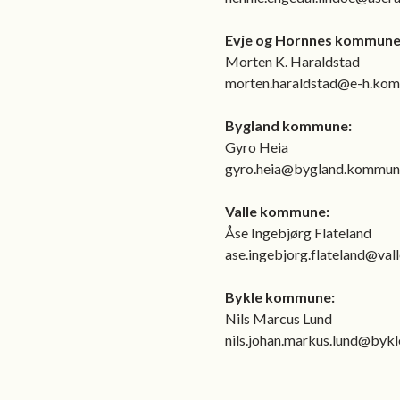
Evje og Hornnes kommune
Morten K. Haraldstad
morten.haraldstad@e-h.ko
Bygland kommune:
Gyro Heia
gyro.heia@bygland.kommun
Valle kommune:
Åse Ingebjørg Flateland
ase.ingebjorg.flateland@va
Bykle kommune:
Nils Marcus Lund
nils.johan.markus.lund@byk