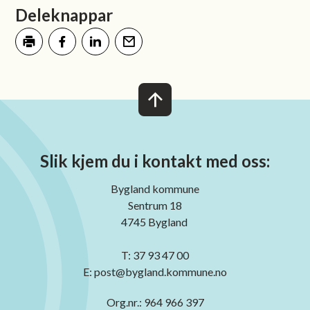
Deleknappar
Skriv ut
Del på Facebook
Del på LinkedIn
Tips en venn
Slik kjem du i kontakt med oss:
Bygland kommune
Sentrum 18
4745 Bygland
T: 37 93 47 00
E: post@bygland.kommune.no
Org.nr.: 964 966 397