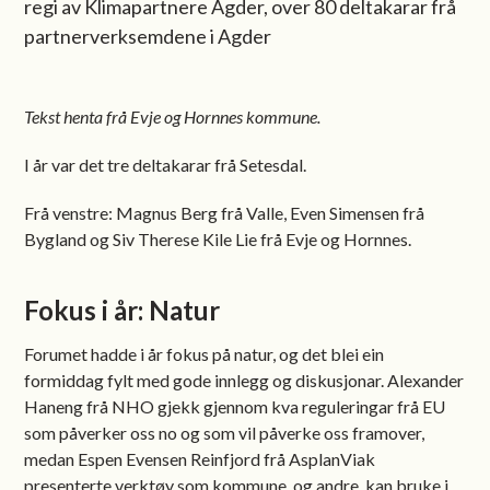
regi av Klimapartnere Agder, over 80 deltakarar frå
partnerverksemdene i Agder
Tekst henta frå Evje og Hornnes kommune.
I år var det tre deltakarar frå Setesdal.
Frå venstre: Magnus Berg frå Valle, Even Simensen frå
Bygland og Siv Therese Kile Lie frå Evje og Hornnes.
Fokus i år: Natur
Forumet hadde i år fokus på natur, og det blei ein
formiddag fylt med gode innlegg og diskusjonar. Alexander
Haneng frå NHO gjekk gjennom kva reguleringar frå EU
som påverker oss no og som vil påverke oss framover,
medan Espen Evensen Reinfjord frå AsplanViak
presenterte verktøy som kommune, og andre, kan bruke i