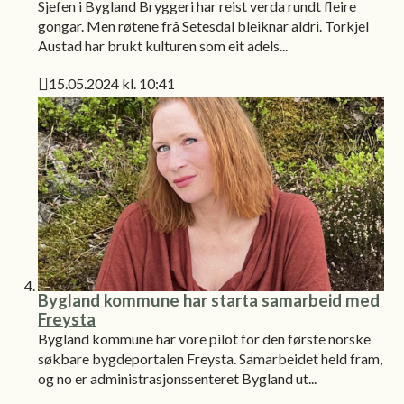
Sjefen i Bygland Bryggeri har reist verda rundt fleire
gongar. Men røtene frå Setesdal bleiknar aldri. Torkjel
Austad har brukt kulturen som eit adels...
15.05.2024 kl. 10:41
Publisert
Bygland kommune har starta samarbeid med
Freysta
Bygland kommune har vore pilot for den første norske
søkbare bygdeportalen Freysta. Samarbeidet held fram,
og no er administrasjonssenteret Bygland ut...