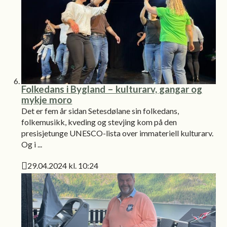
Folkedans i Bygland – kulturarv, gangar og
mykje moro
Det er fem år sidan Setesdølane sin folkedans,
folkemusikk, kveding og stevjing kom på den
presisjetunge UNESCO-lista over immateriell kulturarv.
Og i ...
29.04.2024 kl. 10:24
Publisert