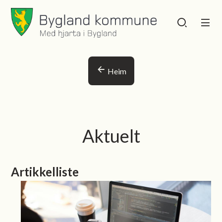
Bygland kommune
Bygland kommu
Du er her:
Heim
Aktuelt
Artikkelliste