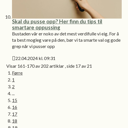
Skal du pusse opp? Her finn du tips til
smartare oppussing
Bustaden vår er noko av det mest verdifulle vi eig. For å
ta best mogleg vare på den, bør vi ta smarte val og gode
grep når vi pusser opp
22.04.2024 kl. 09:31
Publisert
Visar
161-170
av
202
artiklar ,
side
17
av
21
Førre
1
2
...
15
16
17
18
19