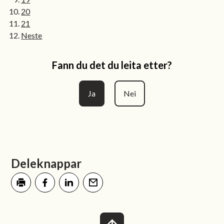
20
21
Neste
Fann du det du leita etter?
Ja
Nei
Deleknappar
Skriv ut
Del på Facebook
Del på LinkedIn
Tips en venn