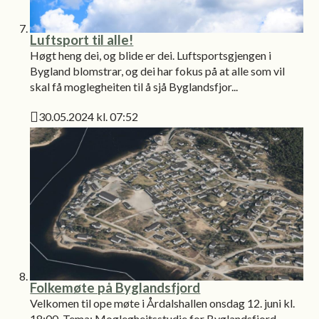
Luftsport til alle!
Høgt heng dei, og blide er dei. Luftsportsgjengen i
Bygland blomstrar, og dei har fokus på at alle som vil
skal få moglegheiten til å sjå Byglandsfjor...
30.05.2024 kl. 07:52
Publisert
Folkemøte på Byglandsfjord
Velkomen til ope møte i Årdalshallen onsdag 12. juni kl.
18:00. Tema: Moglegheitsstudie for Byglandsfjord