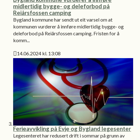
midlertidig bygge- og deleforbod på
Reiårsfossen camping
Bygland kommune har sendt ut eit varsel om at
kommunen vurderer å innføre midlertidig bygge- og
deleforbod på Reiårsfossen camping. Fristen for å
komm...
14.06.2024 kl. 13:08
Publisert
Ferieavvikling på Evje og Bygland legesenter
Legesenteret har redusert drift i sommar på grunn av