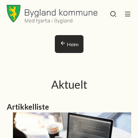
Bygland kommune
Bygland kommu
Du er her:
Heim
Aktuelt
Artikkelliste