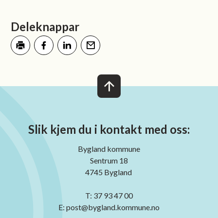
Deleknappar
Skriv ut
Del på Facebook
Del på LinkedIn
Tips en venn
Slik kjem du i kontakt med oss:
Bygland kommune
Sentrum 18
4745 Bygland
T: 37 93 47 00
E: post@bygland.kommune.no