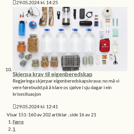
29.05.2024 kl. 14:25
Publisert
Skjerpa krav til eigenberedskap
Regjeringa skjerpar eigenberedskapskrava: no må vi
vere førebudd på å klare os sjølve i sju dagar i ein
krisesituasjon
29.05.2024 kl. 12:41
Publisert
Visar
151-160
av
202
artiklar ,
side
16
av
21
Førre
1