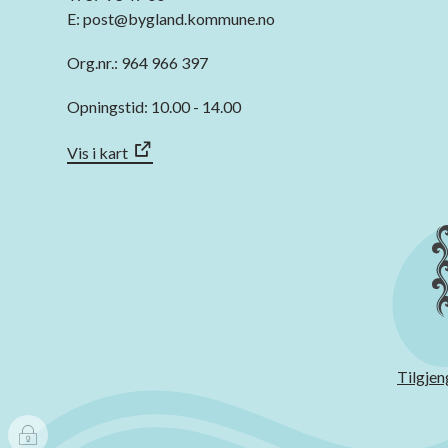
E: post@bygland.kommune.no
Org.nr.: 964 966 397
Opningstid: 10.00 - 14.00
Vis i kart
Tilgjen
I