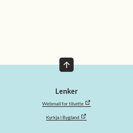
n
 venn
Lenker
Webmail for tilsette
Kyrkja i Bygland