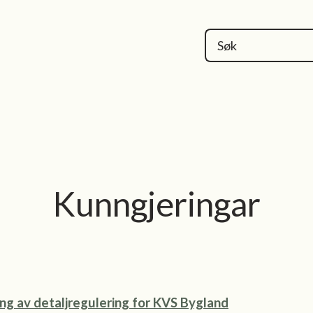
kommune
Kunngjeringar
ng av detaljregulering for KVS Bygland