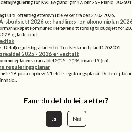
 detaljregulering for KVS Bygland, gnr 47, bnr 26 - Planid: 202601
gt ut til offentleg ettersyn i tre veker frå den 27.02.2026.
 Årsbudsjett 2026 og handlings- og økonomiplan 202
rmannskapet kommunedirektøren sitt forslag til budsjett for 202
029 og la dette ut ...
vedtak
k; Detaljreguleringsplanen for Trodverk med planID 202401
realdel 2025 - 2036 er vedtatt
muneplanen sin arealdel 2025 - 2036 i møte 19. juni.
re reguleringsplanar
te 19. juni å oppheve 21 eldre reguleringsplanar. Dette er planar
innhald...
Fann du det du leita etter?
Ja
Nei