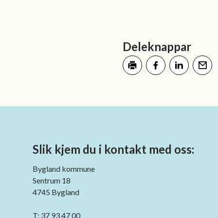
Deleknappar
Skriv ut
Del på Facebook
Del på LinkedI
Tips en
Slik kjem du i kontakt med oss:
Bygland kommune
Sentrum 18
4745 Bygland
T: 37 93 47 00