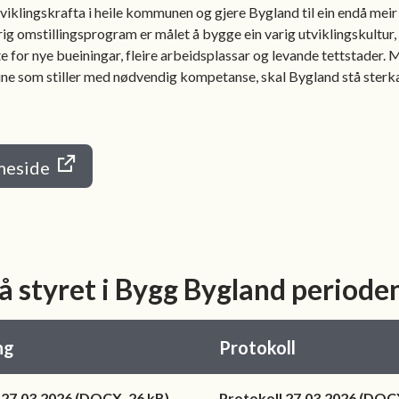
iklingskrafta i heile kommunen og gjere Bygland til ein endå meir 
ig omstillingsprogram er målet å bygge ein varig utviklingskultur
tte for nye bueiningar, fleire arbeidsplassar og levande tettstader.
ne som stiller med nødvendig kompetanse, skal Bygland stå sterka
meside
rå styret i Bygg Bygland perio
ng
Protokoll
g 27.03.2026
(DOCX, 26 kB)
Protokoll 27.03.2026
(DOCX