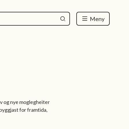
Meny
iv og nye moglegheiter
byggjast for framtida,