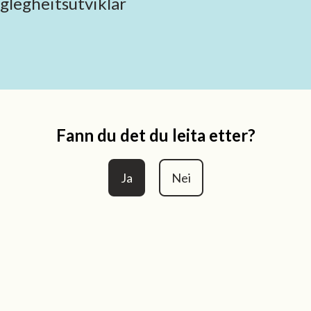
legheitsutviklar
Fann du det du leita etter?
Ja
Nei