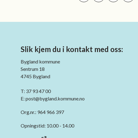
Skriv ut
Del på Facebook
Del på LinkedI
Tips en
Slik kjem du i kontakt med oss:
Bygland kommune
Sentrum 18
4745 Bygland
T: 37 93 47 00
E: post@bygland.kommune.no
Org.nr.: 964 966 397
Opningstid: 10.00 - 14.00