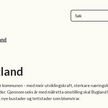
kommune
and
land
le kommunen – med meir utviklingskraft, sterkare næringsl
er. Gjennom seks år med målretta omstilling skal Bygland 
, nye bustader og tettstader som blomstrar.