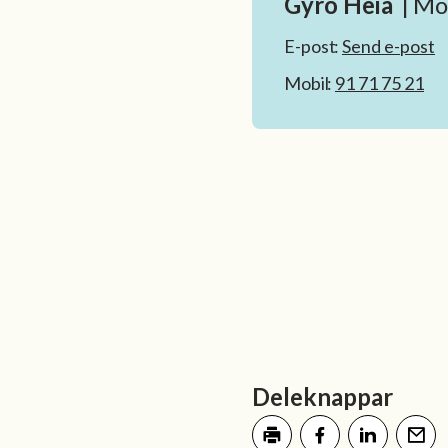
Gyro Heia
Mog
E-post
Send e-post
Mobil
91 71 75 21
Deleknappar