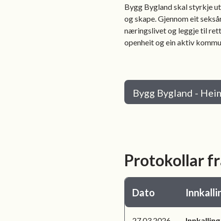
Bygg Bygland skal styrkje utv
og skape. Gjennom eit seksår
næringslivet og leggje til re
openheit og ein aktiv kommu
Bygg Bygland - Hei
Protokollar f
Dato
Innkalli
27.03.2026
Innkallin