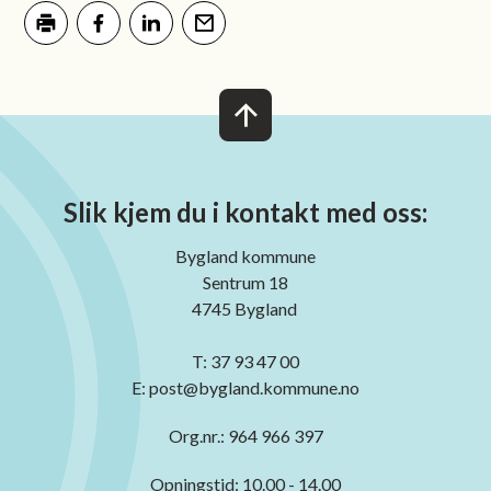
Skriv ut
Del på Facebook
Del på LinkedIn
Tips en venn
Slik kjem du i kontakt med oss:
Bygland kommune
Sentrum 18
4745 Bygland
T: 37 93 47 00
E: post@bygland.kommune.no
Org.nr.: 964 966 397
Opningstid: 10.00 - 14.00