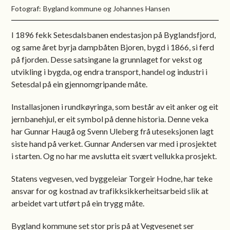
Bygland kommune og Johannes Hansen
I 1896 fekk Setesdalsbanen endestasjon på Byglandsfjord,
og same året byrja dampbåten Bjoren, bygd i 1866, si ferd
på fjorden. Desse satsingane la grunnlaget for vekst og
utvikling i bygda, og endra transport, handel og industri i
Setesdal på ein gjennomgripande måte.
Installasjonen i rundkøyringa, som består av eit anker og eit
jernbanehjul, er eit symbol på denne historia. Denne veka
har Gunnar Haugå og Svenn Uleberg frå uteseksjonen lagt
siste hand på verket. Gunnar Andersen var med i prosjektet
i starten. Og no har me avslutta eit svært vellukka prosjekt.
Statens vegvesen, ved byggeleiar Torgeir Hodne, har teke
ansvar for og kostnad av trafikksikkerheitsarbeid slik at
arbeidet vart utført på ein trygg måte.
Bygland kommune set stor pris på at Vegvesenet ser