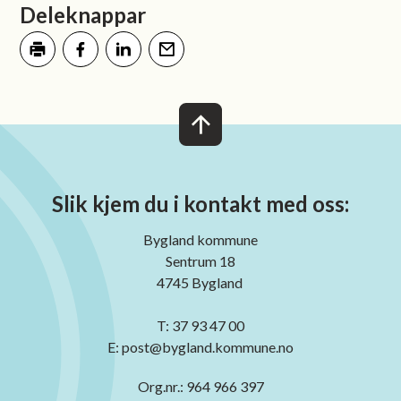
Deleknappar
Skriv ut
Del på Facebook
Del på LinkedIn
Tips en venn
Slik kjem du i kontakt med oss:
Bygland kommune
Sentrum 18
4745 Bygland
T: 37 93 47 00
E: post@bygland.kommune.no
Org.nr.: 964 966 397