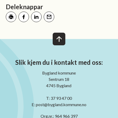
Deleknappar
Skriv ut
Del på Facebook
Del på LinkedIn
Tips en venn
Slik kjem du i kontakt med oss:
Bygland kommune
Sentrum 18
4745 Bygland
T: 37 93 47 00
E: post@bygland.kommune.no
Org.nr.: 964 966 397