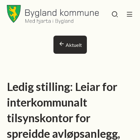
Bygland kommune
Bygland kommu
Du er her:
Aktuelt
Ledig stilling: Leiar for
interkommunalt
tilsynskontor for
spreidde avløpsanlegg,