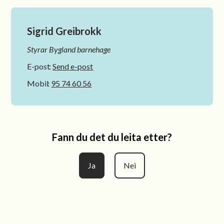
Sigrid Greibrokk
Styrar Bygland barnehage
E-post
Send e-post
Mobil
95 74 60 56
Fann du det du leita etter?
Ja
Nei