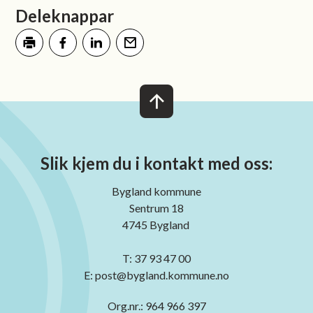
Deleknappar
Skriv ut
Del på Facebook
Del på LinkedIn
Tips en venn
Slik kjem du i kontakt med oss:
Bygland kommune
Sentrum 18
4745 Bygland
T: 37 93 47 00
E: post@bygland.kommune.no
Org.nr.: 964 966 397