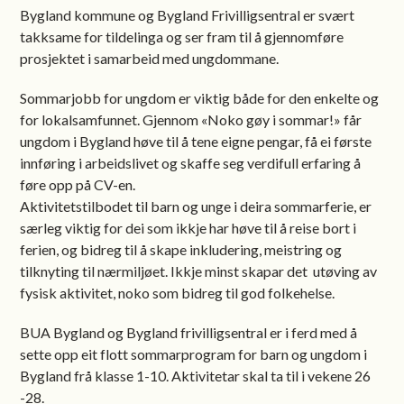
Bygland kommune og Bygland Frivilligsentral er svært
takksame for tildelinga og ser fram til å gjennomføre
prosjektet i samarbeid med ungdommane.
Sommarjobb for ungdom er viktig både for den enkelte og
for lokalsamfunnet. Gjennom «Noko gøy i sommar!» får
ungdom i Bygland høve til å tene eigne pengar, få ei første
innføring i arbeidslivet og skaffe seg verdifull erfaring å
føre opp på CV-en.
Aktivitetstilbodet til barn og unge i deira sommarferie, er
særleg viktig for dei som ikkje har høve til å reise bort i
ferien, og bidreg til å skape inkludering, meistring og
tilknyting til nærmiljøet. Ikkje minst skapar det utøving av
fysisk aktivitet, noko som bidreg til god folkehelse.
BUA Bygland og Bygland frivilligsentral er i ferd med å
sette opp eit flott sommarprogram for barn og ungdom i
Bygland frå klasse 1-10. Aktivitetar skal ta til i vekene 26
-28.