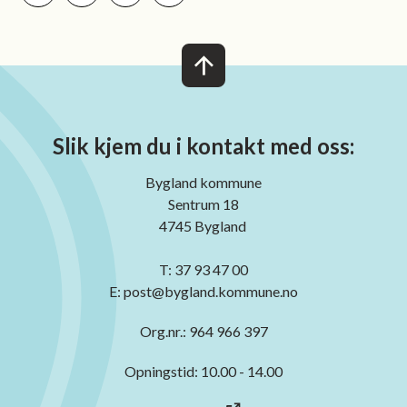
Skriv ut
Del på Facebook
Del på LinkedIn
Tips en venn
Slik kjem du i kontakt med oss:
Bygland kommune
Sentrum 18
4745 Bygland
T: 37 93 47 00
E: post@bygland.kommune.no
Org.nr.: 964 966 397
Opningstid: 10.00 - 14.00