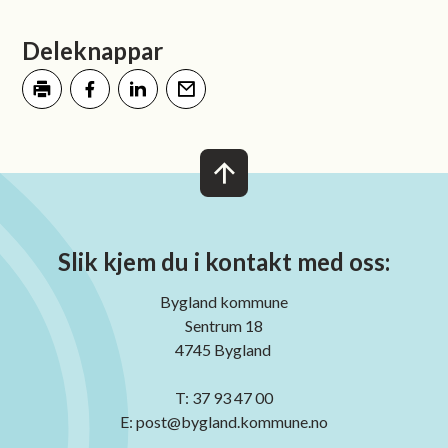
Deleknappar
Skriv ut
Del på Facebook
Del på LinkedIn
Tips en venn
Slik kjem du i kontakt med oss:
Bygland kommune
Sentrum 18
4745 Bygland
T: 37 93 47 00
E: post@bygland.kommune.no