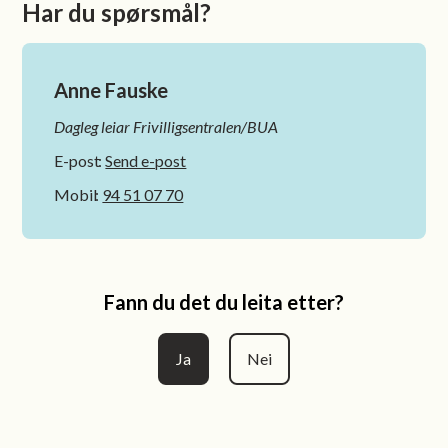
Har du spørsmål?
Anne Fauske
Dagleg leiar Frivilligsentralen/BUA
E-post
Send e-post
Mobil
94 51 07 70
Fann du det du leita etter?
Ja
Nei