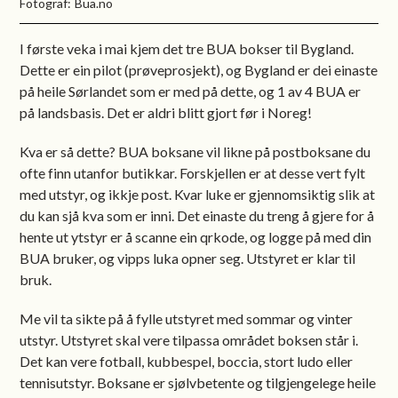
Bua.no
I første veka i mai kjem det tre BUA bokser til Bygland.
Dette er ein pilot (prøveprosjekt), og Bygland er dei einaste
på heile Sørlandet som er med på dette, og 1 av 4 BUA er
på landsbasis. Det er aldri blitt gjort før i Noreg!
Kva er så dette? BUA boksane vil likne på postboksane du
ofte finn utanfor butikkar. Forskjellen er at desse vert fylt
med utstyr, og ikkje post. Kvar luke er gjennomsiktig slik at
du kan sjå kva som er inni. Det einaste du treng å gjere for å
hente ut ytstyr er å scanne ein qrkode, og logge på med din
BUA bruker, og vipps luka opner seg. Utstyret er klar til
bruk.
Me vil ta sikte på å fylle utstyret med sommar og vinter
utstyr. Utstyret skal vere tilpassa området boksen står i.
Det kan vere fotball, kubbespel, boccia, stort ludo eller
tennisutstyr. Boksane er sjølvbetente og tilgjengelege heile