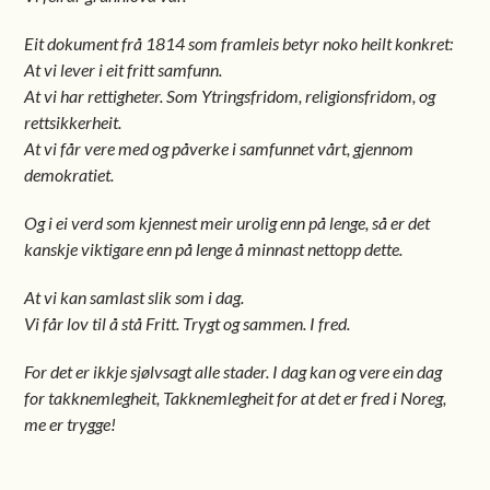
Eit dokument frå 1814 som framleis betyr noko heilt konkret:
At vi lever i eit fritt samfunn.
At vi har rettigheter. Som Ytringsfridom, religionsfridom, og
rettsikkerheit.
At vi får vere med og påverke i samfunnet vårt, gjennom
demokratiet.
Og i ei verd som kjennest meir urolig enn på lenge, så er det
kanskje viktigare enn på lenge å minnast nettopp dette.
At vi kan samlast slik som i dag.
Vi får lov til å stå Fritt. Trygt og sammen. I fred.
For det er ikkje sjølvsagt alle stader. I dag kan og vere ein dag
for takknemlegheit, Takknemlegheit for at det er fred i Noreg,
me er trygge!