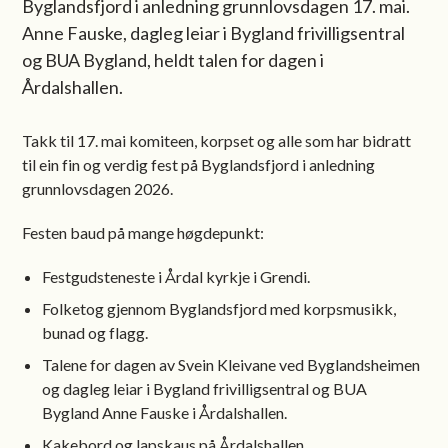
Byglandsfjord i anledning grunnlovsdagen 17. mai.
Anne Fauske, dagleg leiar i Bygland frivilligsentral
og BUA Bygland, heldt talen for dagen i
Årdalshallen.
Takk til 17. mai komiteen, korpset og alle som har bidratt
til ein fin og verdig fest på Byglandsfjord i anledning
grunnlovsdagen 2026.
Festen baud på mange høgdepunkt:
Festgudsteneste i Årdal kyrkje i Grendi.
Folketog gjennom Byglandsfjord med korpsmusikk,
bunad og flagg.
Talene for dagen av Svein Kleivane ved Byglandsheimen
og dagleg leiar i Bygland frivilligsentral og BUA
Bygland Anne Fauske i Årdalshallen.
Kakebord og lapskaus på Årdalshallen.