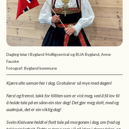
Dagleg leiar i Bygland frivilligsentral og BUA Bygland, Anne
Fauske
Bygland kommune
Kjære alle saman her i dag. Gratulerer så mye med dagen!
Først og fremst, takk for tilliten som er vist meg, ved å få lov til
å holde tale på en sånn ein stor dag! Det gjer meg stolt, med og
audmjuk, det er ein viktig dag!
Svein Kleivane heldt ei flott tale på morgonen i dag, om fred og
takknemlegheit. Dette er tema som vil gå igjen i denne talen, og