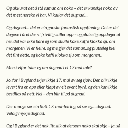
Og akkurat det å stå saman om noko – det er kanskje noko av
det mest norske vi har. Vi kallar det dugnad…
Og dugnad… det er ein ganske fantastisk oppfinning. Det er dei
dagene i året der vi frivillig stiller opp – og plutselig oppdager at
nei, det var ikke bare eg som skulle koke kaffe klokka sju om
morgenen. Vi er fleire, og me gjer det saman..og plutseleg blei
det fint dette, og koke kaffi klokka sju om morgonen..
Men kvifor talar eg om dugnad i ei 17 mai tale?
Jo, for i Bygland skjer ikkje 17. mai av seg sjølv. Den blir ikkje
levert fra en app eller kjøpt av eit event byrå, og den kan ikkje
bestilles på nett. Nei – den blir til på dugnad.
Der mange ser ein flott 17. mai-feiring, så ser eg… dugnad.
Veldig mykje dugnad.
Og i Bygland er det nok litt slik at dersom noko skal skje – ja, så