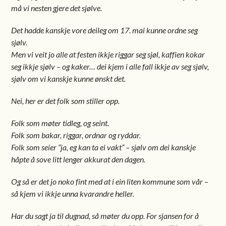
må vi nesten gjere det sjølve.
Det hadde kanskje vore deileg om 17. mai kunne ordne seg
sjølv.
Men vi veit jo alle at festen ikkje riggar seg sjøl, kaffien kokar
seg ikkje sjølv – og kaker… dei kjem i alle fall ikkje av seg sjølv,
sjølv om vi kanskje kunne ønskt det.
Nei, her er det folk som stiller opp.
Folk som møter tidleg, og seint.
Folk som bakar, riggar, ordnar og ryddar.
Folk som seier “ja, eg kan ta ei vakt” – sjølv om dei kanskje
håpte å sove litt lenger akkurat den dagen.
Og så er det jo noko fint med at i ein liten kommune som vår –
så kjem vi ikkje unna kvarandre heller.
Har du sagt ja til dugnad, så møter du opp. For sjansen for å