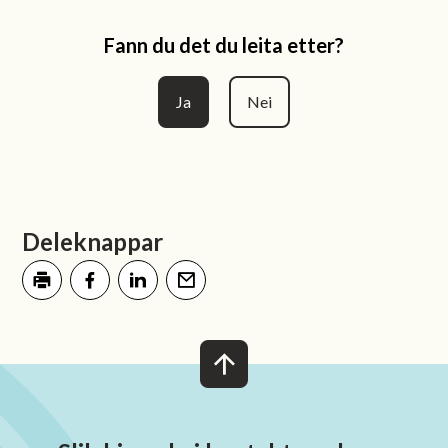
Fann du det du leita etter?
Ja
Nei
Deleknappar
Skriv ut
Del på Facebook
Del på LinkedIn
Tips en venn