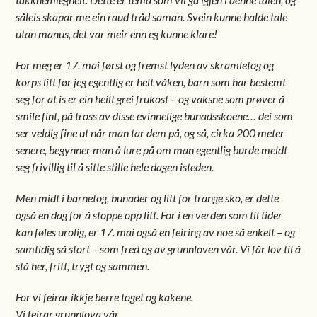
såleis skapar me ein raud tråd saman. Svein kunne halde tale
utan manus, det var meir enn eg kunne klare!
For meg er 17. mai først og fremst lyden av skramletog og
korps litt før jeg egentlig er helt våken, barn som har bestemt
seg for at is er ein heilt grei frukost – og vaksne som prøver å
smile fint, på tross av disse evinnelige bunadsskoene… dei som
ser veldig fine ut når man tar dem på, og så, cirka 200 meter
senere, begynner man å lure på om man egentlig burde meldt
seg frivillig til å sitte stille hele dagen isteden.
Men midt i barnetog, bunader og litt for trange sko, er dette
også en dag for å stoppe opp litt. For i en verden som til tider
kan føles urolig, er 17. mai også en feiring av noe så enkelt – og
samtidig så stort – som fred og av grunnloven vår. Vi får lov til å
stå her, fritt, trygt og sammen.
For vi feirar ikkje berre toget og kakene.
Vi feirar grunnlova vår.