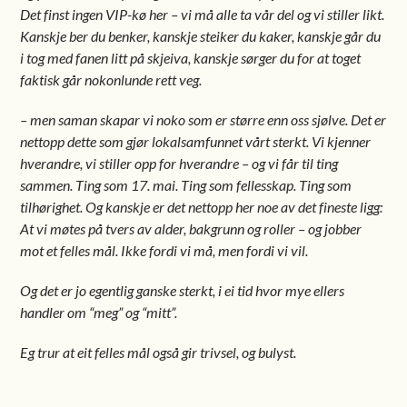
Det finst ingen VIP-kø her – vi må alle ta vår del og vi stiller likt.
Kanskje ber du benker, kanskje steiker du kaker, kanskje går du
i tog med fanen litt på skjeiva, kanskje sørger du for at toget
faktisk går nokonlunde rett veg.
– men saman skapar vi noko som er større enn oss sjølve. Det er
nettopp dette som gjør lokalsamfunnet vårt sterkt. Vi kjenner
hverandre, vi stiller opp for hverandre – og vi får til ting
sammen. Ting som 17. mai. Ting som fellesskap. Ting som
tilhørighet. Og kanskje er det nettopp her noe av det fineste ligg:
At vi møtes på tvers av alder, bakgrunn og roller – og jobber
mot et felles mål. Ikke fordi vi må, men fordi vi vil.
Og det er jo egentlig ganske sterkt, i ei tid hvor mye ellers
handler om “meg” og “mitt”.
Eg trur at eit felles mål også gir trivsel, og bulyst.