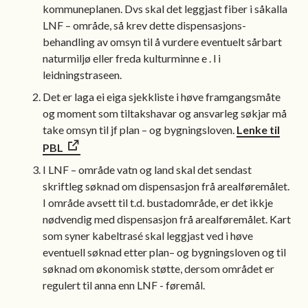
kommuneplanen. Dvs skal det leggjast fiber i såkalla
LNF – område, så krev dette dispensasjons-
behandling av omsyn til å vurdere eventuelt sårbart
naturmiljø eller freda kulturminne e . l i
leidningstraseen.
Det er laga ei eiga sjekkliste i høve framgangsmåte
og moment som tiltakshavar og ansvarleg søkjar må
take omsyn til jf plan – og bygningsloven.
Lenke til
PBL
I LNF – område vatn og land skal det sendast
skriftleg søknad om dispensasjon frå arealføremålet.
I område avsett til t.d. bustadområde, er det ikkje
nødvendig med dispensasjon frå arealføremålet. Kart
som syner kabeltrasé skal leggjast ved i høve
eventuell søknad etter plan– og bygningsloven og til
søknad om økonomisk støtte, dersom området er
regulert til anna enn LNF - føremål.