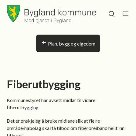
Bygland kommune
Bygland kommu
Du er her:
Plan, bygg og eigedom
Fiberutbygging
Kommunestyret har avsett midlar til vidare
fiberutbygging.
Det er ønskjeleg å bruke midlane slik at fleire
område/nabolag skal få tilbod om fiberbreiband heilt inn
til huset.