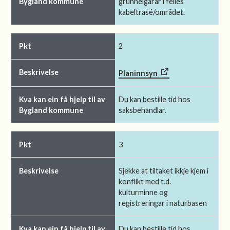
grunneigarar i felles
kabeltrasé/området.
2
Planinnsyn
Du kan bestille tid hos
saksbehandlar.
3
Sjekke at tiltaket ikkje kjem i
konflikt med t.d.
kulturminne og
registreringar i naturbasen
Du kan bestille tid hos