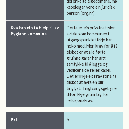
dei enkelte eigedomane, må
kabeleigar vere ein juridisk
person (org.nr)
Dette er ein privatrettslet
avtale som kommunen i
utgangspunktet ikkje har
noko med. Men krav for å få
tilskot er at alle førte
gruinneigarar har gitt
samtykke til å legge og
vedlikehalde felles kabel.
Det er ikkje eit krav for å få
tilskot at avtalen blir
tinglyst. Tinglysingsgebyr er
difor ikkje grunnlag for
refusjonskrav.
6