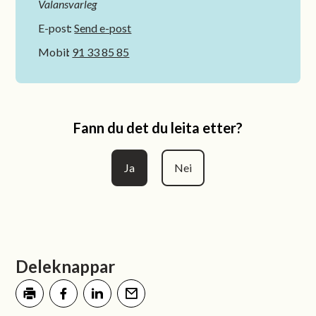
Valansvarleg
E-post
Send e-post
Mobil
91 33 85 85
Fann du det du leita etter?
Ja
Nei
Deleknappar
Skriv ut
Del på Facebook
Del på LinkedIn
Tips en venn