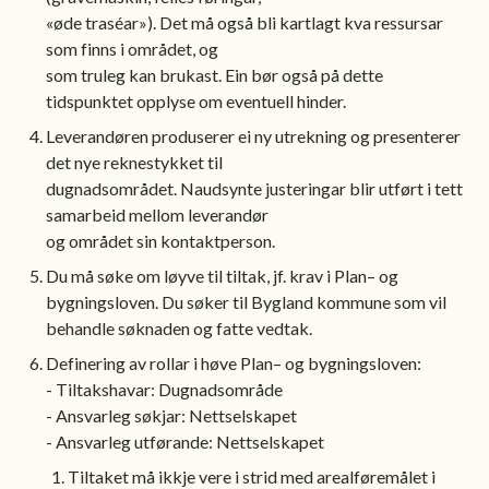
«øde traséar»). Det må også bli kartlagt kva ressursar
som finns i området, og
som truleg kan brukast. Ein bør også på dette
tidspunktet opplyse om eventuell hinder.
Leverandøren produserer ei ny utrekning og presenterer
det nye reknestykket til
dugnadsområdet. Naudsynte justeringar blir utført i tett
samarbeid mellom leverandør
og området sin kontaktperson.
Du må søke om løyve til tiltak, jf. krav i Plan– og
bygningsloven. Du søker til Bygland kommune som vil
behandle søknaden og fatte vedtak.
Definering av rollar i høve Plan– og bygningsloven:
- Tiltakshavar: Dugnadsområde
- Ansvarleg søkjar: Nettselskapet
- Ansvarleg utførande: Nettselskapet
Tiltaket må ikkje vere i strid med arealføremålet i