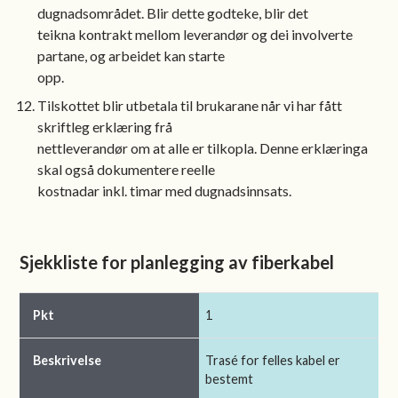
dugnadsområdet. Blir dette godteke, blir det
teikna kontrakt mellom leverandør og dei involverte
partane, og arbeidet kan starte
opp.
Tilskottet blir utbetala til brukarane når vi har fått
skriftleg erklæring frå
nettleverandør om at alle er tilkopla. Denne erklæringa
skal også dokumentere reelle
kostnadar inkl. timar med dugnadsinnsats.
Sjekkliste for planlegging av fiberkabel
Pkt
1
Beskrivelse
Trasé for felles kabel er
Kva kan ein få hjelp til av Bygland kommune
bestemt