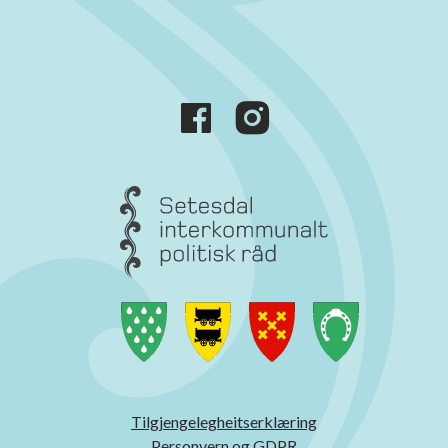
Tilgjengelegheitserklæring
Personvern og GDPR