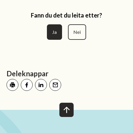
Fann du det du leita etter?
Ja
Nei
Deleknappar
Skriv ut
Del på Facebook
Del på LinkedIn
Tips en venn