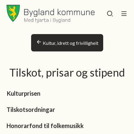
Bygland kommune
Bygland kommu
Du er her:
Kultur, idrett og frivilligheit
Tilskot, prisar og stipend
Kulturprisen
Tilskotsordningar
Honorarfond til folkemusikk