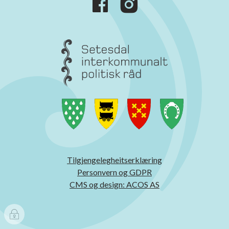
Tilgjengelegheitserklæring
Personvern og GDPR
CMS og design: ACOS AS
I