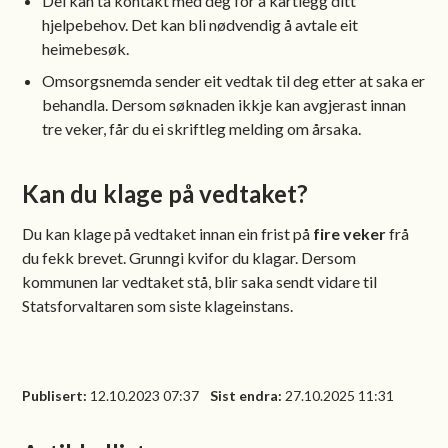
Dei kan ta kontakt med deg for å kartlegg ditt
hjelpebehov. Det kan bli nødvendig å avtale eit
heimebesøk.
Omsorgsnemda sender eit vedtak til deg etter at saka er
behandla. Dersom søknaden ikkje kan avgjerast innan
tre veker, får du ei skriftleg melding om årsaka.
Kan du klage på vedtaket?
Du kan klage på vedtaket innan ein frist på
fire veker
frå
du fekk brevet. Grunngi kvifor du klagar. Dersom
kommunen lar vedtaket stå, blir saka sendt vidare til
Statsforvaltaren som siste klageinstans.
Publisert
12.10.2023 07:37
Sist endra
27.10.2025 11:31