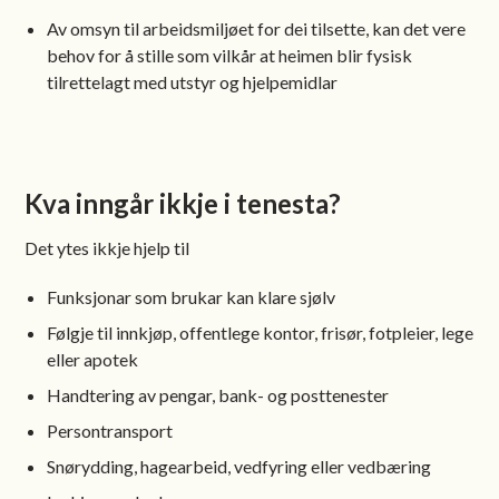
Av omsyn til arbeidsmiljøet for dei tilsette, kan det vere
behov for å stille som vilkår at heimen blir fysisk
tilrettelagt med utstyr og hjelpemidlar
Kva inngår ikkje i tenesta?
Det ytes ikkje hjelp til
Funksjonar som brukar kan klare sjølv
Følgje til innkjøp, offentlege kontor, frisør, fotpleier, lege
eller apotek
Handtering av pengar, bank- og posttenester
Persontransport
Snørydding, hagearbeid, vedfyring eller vedbæring