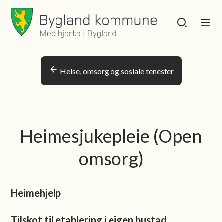
Bygland kommune
Bygland kommu
Du er her:
Helse, omsorg og sosiale tenester
Heimesjukepleie (Open
omsorg)
Heimehjelp
Tilskot til etablering i eigen bustad