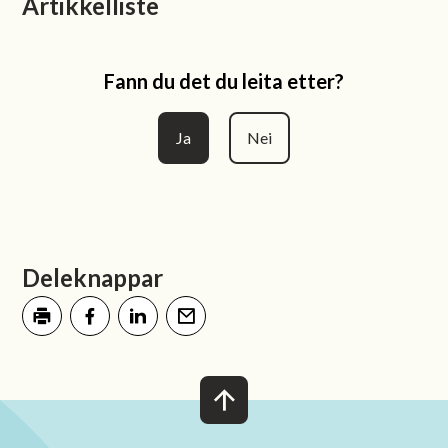
Artikkelliste
Fann du det du leita etter?
Ja
Nei
Deleknappar
Skriv ut
Del på Facebook
Del på LinkedIn
Tips en venn