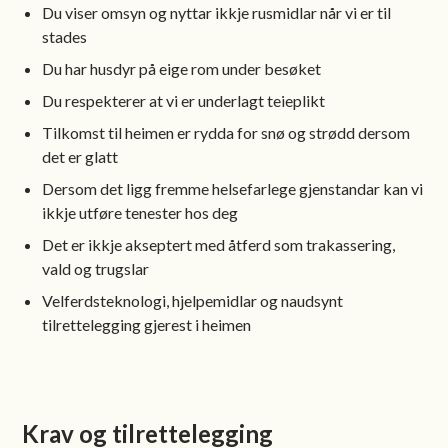
Du viser omsyn og nyttar ikkje rusmidlar når vi er til
stades
Du har husdyr på eige rom under besøket
Du respekterer at vi er underlagt teieplikt
Tilkomst til heimen er rydda for snø og strødd dersom
det er glatt
Dersom det ligg fremme helsefarlege gjenstandar kan vi
ikkje utføre tenester hos deg
Det er ikkje akseptert med åtferd som trakassering,
vald og trugslar
Velferdsteknologi, hjelpemidlar og naudsynt
tilrettelegging gjerest i heimen
Krav og tilrettelegging