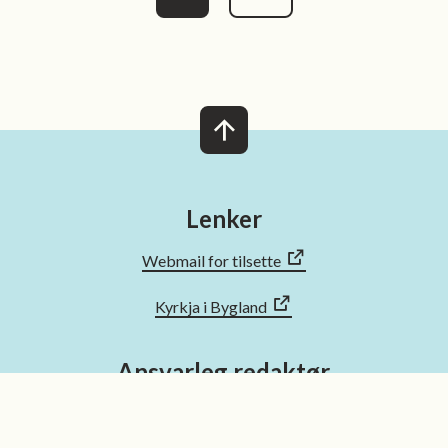
Lenker
Webmail for tilsette
Kyrkja i Bygland
Ansvarleg redaktør
Kommunedirektør Simon Ellingsberg