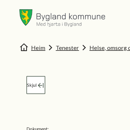
Bygland kommune
Bygland 
Du er her:
Heim
Tenester
Helse, omsorg o
Skjul
Dokument
: