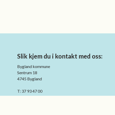
Slik kjem du i kontakt med oss:
Bygland kommune
Sentrum 18
4745 Bygland
T: 37 93 47 00
E: post@bygland.kommune.no
Org.nr.: 964 966 397