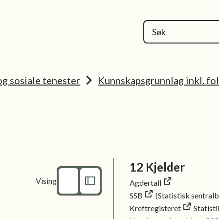
kommune
g sosiale tenester
Kunnskapsgrunnlag inkl. fo
12 Kjelder
Vising
Agdertall
SSB
(Statistisk sentral
Kreftregisteret
Statist