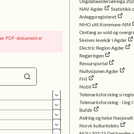
Ungdataundersøkinga 20
NAV Agder
Statistikk 
Anleggsregisteret
NHO sitt Kommune-NM
Omfang av vold og overgre
t før PDF-dokument er
Skeives levekår i Agder
Electric Region Agder
Regjeringen
Ressursportal
Nullvisjonen Agder
FHI
Søk
Nobil
Telemarksforsking si regi
Opne
Telemarksforsking - Ung i
Opne
Bufdir
Aldring og helse Nasjonalt
Opne
Norsk kulturindeks
Opne
NOU 202:15 Det handler