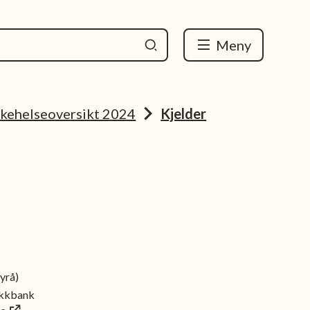
Meny
lkehelseoversikt 2024
Kjelder
byrå)
ikkbank