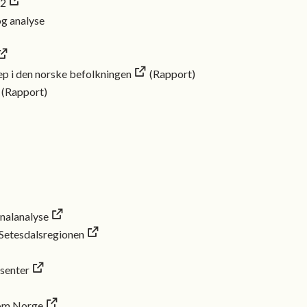
22
og analyse
p i den norske befolkningen
(Rapport)
(Rapport)
onalanalyse
 Setesdalsregionen
 senter
 om Norge