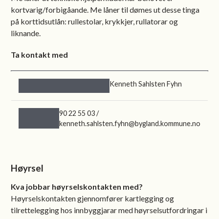
kortvarig/forbigåande. Me låner til dømes ut desse tinga
på korttidsutlån: rullestolar, krykkjer, rullatorar og
liknande.
Ta kontakt med
Kenneth Sahlsten Fyhn
90 22 55 03 /
kenneth.sahlsten.fyhn@bygland.kommune.no
Høyrsel
Kva jobbar høyrselskontakten med?
Høyrselskontakten gjennomfører kartlegging og
tilrettelegging hos innbyggjarar med høyrselsutfordringar i