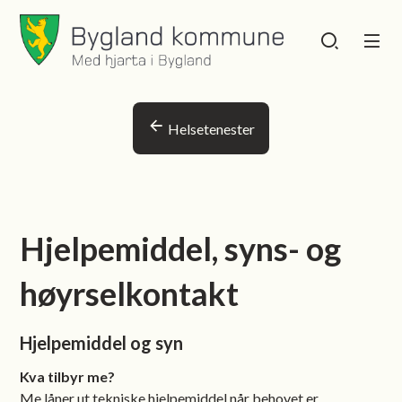
Bygland kommune
Bygland kommu
Du er her:
Helsetenester
Hjelpemiddel, syns- og
høyrselkontakt
Hjelpemiddel og syn
Kva tilbyr me?
Me låner ut tekniske hjelpemiddel når behovet er