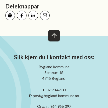
Deleknappar
Skriv ut
Del på Facebook
Del på LinkedIn
Tips en venn
Slik kjem du i kontakt med oss:
Bygland kommune
Sentrum 18
4745 Bygland
T: 37 93 47 00
E: post@bygland.kommune.no
Org.nr.: 964 966 397