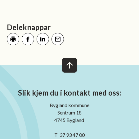
Deleknappar
Skriv ut
Del på Facebook
Del på LinkedIn
Tips en venn
Slik kjem du i kontakt med oss:
Bygland kommune
Sentrum 18
4745 Bygland
T: 37 93 47 00