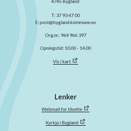
4745 Bygland
T: 37 93 47 00
E: post@bygland.kommune.no
Org.nr.: 964 966 397
Opningstid: 10.00 - 14.00
Vis i kart
Lenker
Webmail for tilsette
Kyrkja i Bygland