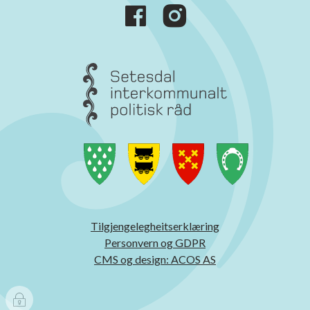
Tilgjengelegheitserklæring
Personvern og GDPR
CMS og design: ACOS AS
I