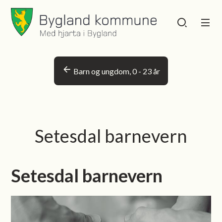
Bygland kommune
Bygland kommu
Du er her:
Barn og ungdom, 0 - 23 år
Setesdal barnevern
Setesdal barnevern