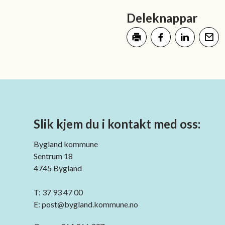
Deleknappar
Skriv ut
Del på Facebook
Del på LinkedI
Tips en
Slik kjem du i kontakt med oss:
Bygland kommune
Sentrum 18
4745 Bygland
T: 37 93 47 00
E: post@bygland.kommune.no