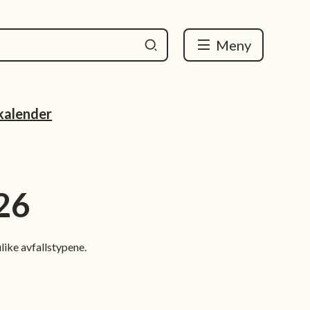
Meny
alender
26
like avfallstypene.