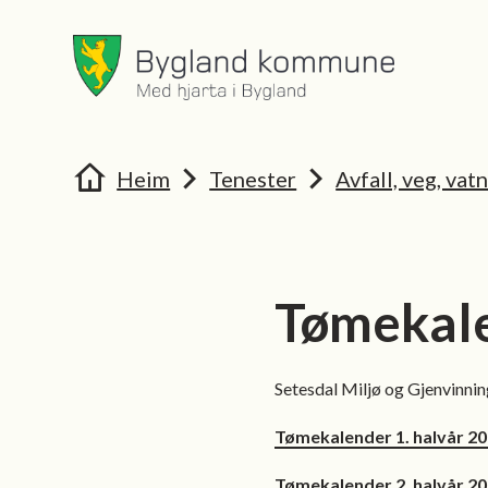
Bygland kommune
Bygland 
Du er her:
Heim
Tenester
Avfall, veg, vat
Tømekale
Setesdal Miljø og Gjenvinning
Tømekalender 1. halvår 202
Tømekalender 2. halvår 20