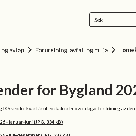
kommune
n og avløp
Forureining, avfall og miljø
Tømek
nder for Bygland 20
 IKS sender kvart år ut ein kalender over dagar for tøming av dei u
6 - januar-juni
(JPG, 334 kB)
26 - juli-desember
(JPG, 337 kB)