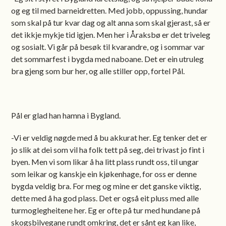
og eg til med barneidretten. Med jobb, oppussing, hundar
som skal på tur kvar dag og alt anna som skal gjerast, så er
det ikkje mykje tid igjen. Men her i Åraksbø er det triveleg
og sosialt. Vi går på besøk til kvarandre, og i sommar var
det sommarfest i bygda med naboane. Det er ein utruleg
bra gjeng som bur her, og alle stiller opp, fortel Pål.
Pål er glad han hamna i Bygland.
-Vi er veldig nøgde med å bu akkurat her. Eg tenker det er
jo slik at dei som vil ha folk tett på seg, dei trivast jo fint i
byen. Men vi som likar å ha litt plass rundt oss, til ungar
som leikar og kanskje ein kjøkenhage, for oss er denne
bygda veldig bra. For meg og mine er det ganske viktig,
dette med å ha god plass. Det er også eit pluss med alle
turmoglegheitene her. Eg er ofte på tur med hundane på
skogsbilvegane rundt omkring, det er sånt eg kan like,