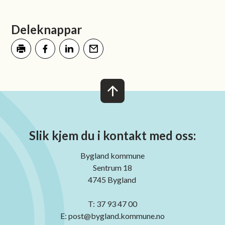
Deleknappar
Skriv ut
Del på Facebook
Del på LinkedIn
Tips en venn
Slik kjem du i kontakt med oss:
Bygland kommune
Sentrum 18
4745 Bygland
T: 37 93 47 00
E: post@bygland.kommune.no