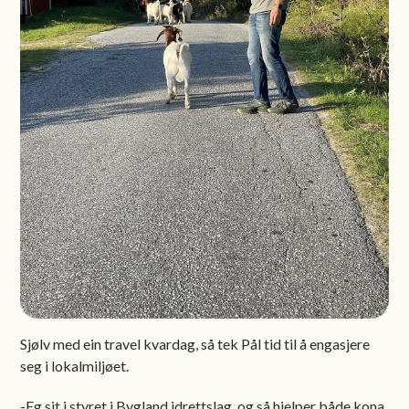
Sjølv med ein travel kvardag, så tek Pål tid til å engasjere
seg i lokalmiljøet.
-Eg sit i styret i Bygland idrettslag, og så hjelper både kona