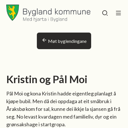
Bygland kommune
Bygland kommu
Du er her:
Møt byglendingane
Kristin og Pål Moi
Pål Moi og kona Kristin hadde eigentleg planlagt å
kjøpe bubil. Men då dei oppdaga at eit småbruk i
Åraksbø kom for sal, kunne dei ikkje la sjansen gå frå
seg. No levast kvardagen med familieliv, dyr og ein
grønsakshage i startgropa.