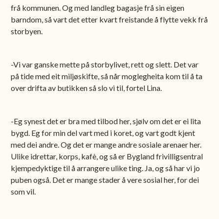
frå kommunen. Og med landleg bagasje frå sin eigen
barndom, så vart det etter kvart freistande å flytte vekk frå
storbyen.
-Vi var ganske mette på storbylivet, rett og slett. Det var
på tide med eit miljøskifte, så når moglegheita kom til å ta
over drifta av butikken så slo vi til, fortel Lina.
-Eg synest det er bra med tilbod her, sjølv om det er ei lita
bygd. Eg for min del vart med i koret, og vart godt kjent
med dei andre. Og det er mange andre sosiale arenaer her.
Ulike idrettar, korps, kafè, og så er Bygland frivilligsentral
kjempedyktige til å arrangere ulike ting. Ja, og så har vi jo
puben også. Det er mange stader å vere sosial her, for dei
som vil.