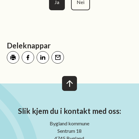
Ja
Nei
Deleknappar
Skriv ut
Del på Facebook
Del på LinkedIn
Tips en venn
Slik kjem du i kontakt med oss:
Bygland kommune
Sentrum 18
4745 Bygland