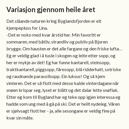
Variasjon gjennom heile året
Det slåande naturen kring Byglandsfjorden er eit
kjempepluss for Lina.
-Det er noko med kvar årstid her. Min favoritt er
sommaren, med båtliv, strandliv og publiv på Bjoren
brygge. Om hausten er det alle fargane og den friske lufta…
Eg er veldig glad i å tusle i skogen og leite etter sopp, og
her er mykje av det! Eg har funne kantarell, steinsopp,
traktkantarell, piggsopp, fåresopp, blå ridderhatt, sotriske
og raudnande parasollsopp. Ein luksus! Og så kjem
vinteren. Det er så flott med desse kalde vinterdagane når
snøen krispar seg, lyset er blått og det dalar lette snøflak.
Etter eg kom til Bygland har eg teke opp igjen interessa eg
hadde som ung med å gå på ski. Det er heilt nydeleg. Våren
er sjølvsagt flott her - ja, alle sesongane er veldig fine på
kvar sin måte.